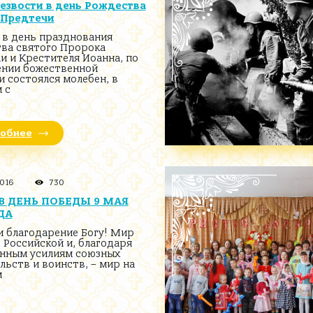
езвости в день Рождества
 Предтечи
 в день празднования
ва святого Пророка
и и Крестителя Иоанна, по
нии божественной
и состоялся молебен, в
 с
обнее
2016
730
В ДЕНЬ ПОБЕДЫ 9 МАЯ
ДА
и благодарение Богу! Мир
е Российской и, благодаря
нным усилиям союзных
льств и воинств, – мир на
м