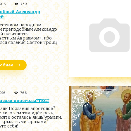
2016
730
обный Александр
ий
честивом народном
и преподобный Александр
й почитается
ветным Авраамом», ибо
лся явления Святой Троиц
обнее
2016
766
исали апостолы?ТЕСТ
тали Послания апостолов?
ли, о чём там идёт речь,
амяти остались лишь урывки,
 крылатыми фразами?
те себя!