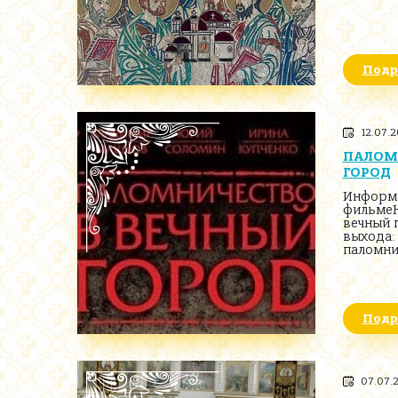
Подр
12.07.
ПАЛОМ
ГОРОД
Информ
фильмеН
вечный 
выхода:
паломни
Подр
07.07.