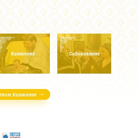
Крещение
Соборование
ством Крещения