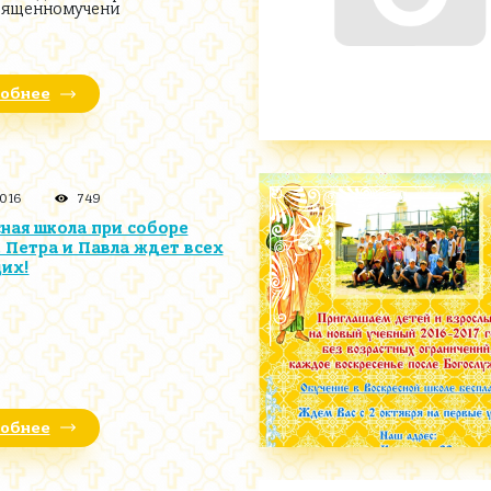
вященномучени
обнее
2016
749
ная школа при соборе
. Петра и Павла ждет всех
их!
обнее