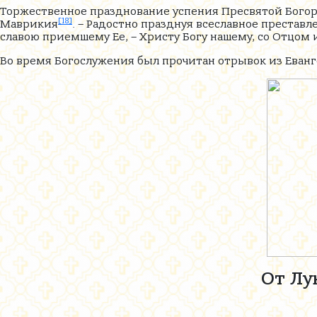
Торжественное празднование успения Пресвятой Богоро
[18]
Маврикия
. – Радостно празднуя всеславное престав
славою приемшему Ее, – Христу Богу нашему, со Отцом
Во время Богослужения был прочитан отрывок из Еван
От Лу