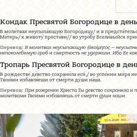
Кондак Пресвятой Богородице в день
В моли́твах неусыпа́ющую Богоро́дицу/ и в предста́тельс
Ма́терь/ к животу́ преста́ви// во утро́бу Всели́выйся пр
Перевод:
В молитвах неусыпающую (ἀκοίμητος — неусыпны
непоколебимую гроб и смертность не удержали. Ибо Ее как
Тропарь Пресвятой Богородице в ден
В рождестве́ де́вство сохрани́ла еси́,/ во успе́нии ми́ра н
Твои́ми избавля́еши от сме́рти ду́ши на́ша.
Перевод:
При рождении Христа Ты девство сохранила и п
молитвами Твоими избавляешь от смерти души наши.