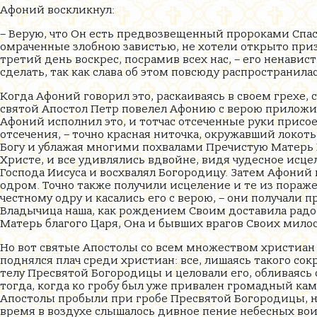
Афоний воскликнул:
– Верую, что Он есть предвозвещенный пророками Спаси
омраченные злобною завистью, не хотели открыто приз
третий день воскрес, посрамив всех нас, – его ненави
сделать, так как слава об этом повсюду распространилас
Когда Афоний говорил это, раскаиваясь в своем грехе
святой Апостол Петр повелел Афонию с верою приложи
Афоний исполнил это, и тотчас отсеченные руки присое
отсечения, – точно красная ниточка, окружавший локо
Богу и ублажая многими похвалами Пречистую Матерь Ег
Христе, и все удивлялись вдвойне, видя чудесное исц
Господа Иисуса и восхвалял Богородицу. Затем Афоний
одром. Точно также получили исцеление и те из пораже
честному одру и касались его с верою, – они получали 
Владычица наша, как рождением Своим доставила радост
Матерь благого Царя, Она и бывших врагов Своих мил
Но вот святые Апостолы со всем множеством христиан 
поднялся плач среди христиан: все, лишаясь такого со
телу Пресвятой Богородицы и целовали его, обливаясь с
тогда, когда ко гробу был уже привален громадный ка
Апостолы пробыли при гробе Пресвятой Богородицы, не 
время в воздухе слышалось дивное пение небесных во