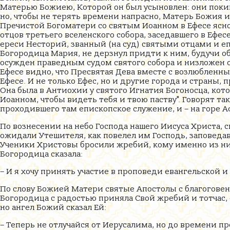
Матерью Божиею, Которой он был усыновлен: они покин
но, чтобы не терять времени напрасно, Матерь Божия и
Пречистой Богоматери со святым Иоанном в Ефесе ясн
отцов третьего вселенского собора, заседавшего в Ефес
ереси Несторий, званный (на суд) святыми отцами и еп
Богородица Мария, не дерзнул придти к ним, будучи об
осужден праведным судом святого собора и низложен о
Ефесе видно, что Пресвятая Дева вместе с возлюбленн
Ефесе. И не только Ефес, но и другие города и страны
Она была в Антиохии у святого Игнатия Богоносца, ко
Иоанном, чтобы видеть тебя и твою паству". Говорят та
проходившего там епископское служение, и – на горе А
По вознесении на небо Господа нашего Иисуса Христа,
ожидали Утешителя, как повелел им Господь, заповедав
Ученики Христовы бросили жребий, кому именно из них
Богородица сказала:
– И я хочу принять участие в проповеди евангельской и
По слову Божией Матери святые Апостолы с благогове
Богородица с радостью приняла Свой жребий и тотчас, 
но ангел Божий сказал Ей:
– Теперь не отлучайся от Иерусалима, но до времени пр