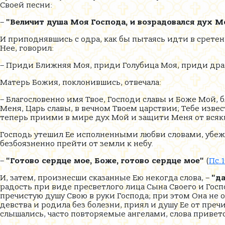
Своей песни:
–
"Величит душа Моя Господа, и возрадовался дух М
И приподнявшись с одра, как бы пытаясь идти в сретен
Нее, говорил:
– Приди Ближняя Моя, приди Голубица Моя, приди дра
Матерь Божия, поклонившись, отвечала:
– Благословенно имя Твое, Господи славы и Боже Мой,
Меня, Царь славы, в вечном Твоем царствии; Тебе изве
теперь приими в мире дух Мой и защити Меня от всяк
Господь утешил Ее исполненными любви словами, убежд
безбоязненно прейти от земли к небу.
–
"Готово сердце мое, Боже, готово сердце мое"
(
Пс.1
И, затем, произнесши сказанные Ею некогда слова, –
"д
радость при виде пресветлого лица Сына Своего и Госп
пречистую душу Свою в руки Господа; при этом Она не о
девства и родила без болезни, приял и душу Ее от преч
слышались, часто повторяемые ангелами, слова привет