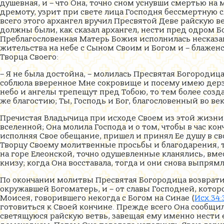
душевная, и – что Она, точно сном уснувши смертью на м
дремоту, узрит при свете лица Господня бессмертную с
всего этого архангел вручил Пресвятой Деве райскую в
должны были, как сказал архангел, нести пред одром Б
Преблагословенная Матерь Божия исполнилась несказан
жительства на небе с Сыном Своим и Богом и – блаженс
Творца Своего:
– Я не была достойна, – молилась Пресвятая Богородица
соблюла вверенное Мне сокровище и посему имею дерзн
небо и ангелы трепещут пред Тобою, то тем более соз
же благостию; Ты, Господь и Бог, благословенный во век
Пречистая Владычица при исходе Своем из этой жизни
вселенной; Она молила Господа и о том, чтобы в час ко
исполняя Свое обещание, пришел и принял Ее душу в св
Творцу Своему молитвенные просьбы и благодарения, 
на горе Елеонской, точно одушевленные кланялись, вме
книзу; когда Она восставала, тогда и они снова выпрям
По окончании молитвы Пресвятая Богородица возвратил
окружавшей Богоматерь, и – от славы Господней, кото
Моисея, говорившего некогда с Богом на Синае (
Исх.34:
готовиться к Своей кончине. Прежде всего Она сообщи
светящуюся райскую ветвь, завещая ему именно нести 