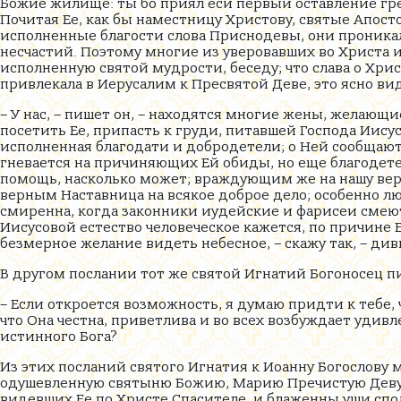
Божие жилище: ты бо приял еси первый оставление грех
Почитая Ее, как бы наместницу Христову, святые Апосто
исполненные благости слова Приснодевы, они проникали
несчастий. Поэтому многие из уверовавших во Христа 
исполненную святой мудрости, беседу; что слава о Хр
привлекала в Иерусалим к Пресвятой Деве, это ясно ви
– У нас, – пишет он, – находятся многие жены, желающ
посетить Ее, припасть к груди, питавшей Господа Иисус
исполненная благодати и добродетели; о Ней сообщают, 
гневается на причиняющих Ей обиды, но еще благодете
помощь, насколько может; враждующим же на нашу веру
верным Наставница на всякое доброе дело; особенно лю
смиренна, когда законники иудейские и фарисеи смеют
Иисусовой естество человеческое кажется, по причине 
безмерное желание видеть небесное, – скажу так, – див
В другом послании тот же святой Игнатий Богоносец пи
– Если откроется возможность, я думаю придти к тебе,
что Она честна, приветлива и во всех возбуждает удивл
истинного Бога?
Из этих посланий святого Игнатия к Иоанну Богослову
одушевленную святыню Божию, Марию Пречистую Деву,
видевших Ее по Христе Спасителе, и блаженны уши спо