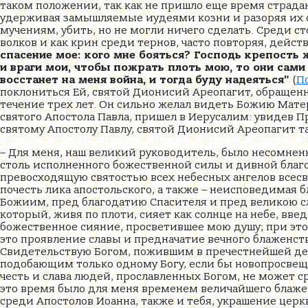
таком положении, так как не пришло еще время страда
удерживая замышляемые иудеями козни и разоряя их с
мучениям, убить, но не могли ничего сделать. Среди с
волков и как крин среди тернов, часто повторяя, дейс
спасение мое: кого мне бояться? Господь крепость 
и враги мои, чтобы пожрать плоть мою, то они сами 
восстанет на меня война, и тогда буду надеяться"
(
Пс
поклониться Ей, святой Дионисий Ареопагит, обращен
течение трех лет. Он сильно желал видеть Божию Матерь
святого Апостола Павла, пришел в Иерусалим: увидев П
святому Апостолу Павлу, святой Дионисий Ареопагит 
– Для меня, наш великий руководитель, было несомненн
столь исполненного божественной силы и дивной благо
превосходящую святостью всех небесных ангелов всесв
почесть лика апостольского, а также – неисповедимая
Божиим, пред благодатию Спасителя и пред великою сл
который, живя по плоти, сияет как солнце на небе, вве
божественное сияние, просветившее мою душу; при этом
это проявление славы и предначатие вечного блаженств
Свидетельствую Богом, пожившим в пречестнейшей деви
подобающим только одному Богу, если бы новопросвеще
честь и слава людей, прославленных Богом, не может с
это время было для меня временем величайшего блажен
среди Апостолов Иоанна, также и тебя, украшение цер