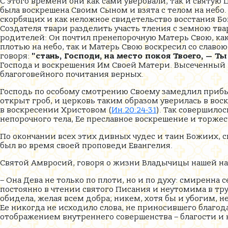
С этого времени они как сами уверовали, так и святую
была воскрешена Своим Сыном и взята с телом на небо.
скорбящих и как неложное свидетельство восстания Бо
Создателя твари разделить участь тления с земною тва
родителей: Он почтил пренепорочную Матерь Свою, как 
плотью на небо, так и Матерь Свою воскресил со славою
говоря:
"стань, Господи, на место покоя Твоего, — Т
Господа и воскрешения Им Своей Матери. Высеченный в
благоговейного почитания верных.
Господь по особому смотрению Своему замедлил прибы
открыт гроб, и церковь таким образом уверилась в вос
в воскресении Христовом (
Ин.20:24-31
). Так совершило
непорочного тела, Ее преславное воскрешение и торжес
По окончании всех этих дивных чудес и таин Божиих, с
был во время своей проповеди Евангелия.
Святой Амвросий, говоря о жизни Владычицы нашей на
– Она Дева не только по плоти, но и по духу: смиренна
постоянно в чтении святого Писания и неутомима в тру
обидела, желая всем добра; никем, хотя бы и убогим, не
Ее никогда не исходило слова, не приносившего благод
отображением внутреннего совершенства – благости и 