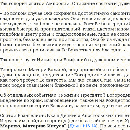
Так говорит святой Амвросий. Описание святости душе
– Во всяком случае Она сохраняла досточтимую сановит
сладостны для уха; к каждому Она относилась с должн
возмущаясь, тем более не гневаясь. Рост Ее был средни
взгляд быстрый, проницательный; глаза, цветом напом
подобные цвету розы и сладкословесные; лицо не совсе
простота, без малейшего притворства; Она была чужда 
были просты, без всяких искусственных украшений, как
проявлялась проникавшая Ее Божественная благодать.
Так повествуют Никифор и Епифаний о душевном и тел
Теперь же о Матери Божией, водворившейся в небесных
души праведных, предстоящие Богородице и наслаждающ
как того требует Ее святость. Мы же, славя Отца, Сына 
всех родов славимой и блажимой во веки, поклоняемся
Об отдельных событиях из жизни Пресвятой Богородицы
Введение во храм, Благовещение, также и на Рождество
пополнение истории Ее жизни, расскажем, где и как ж
Святой Евангелист Лука в Деяниях Апостольских пишет, 
Иерусалим; войдя в горницу (где была тайная вечеря Х
Мариею, Материю Иисуса"
(
Деян.1:13-14
). По вознесе