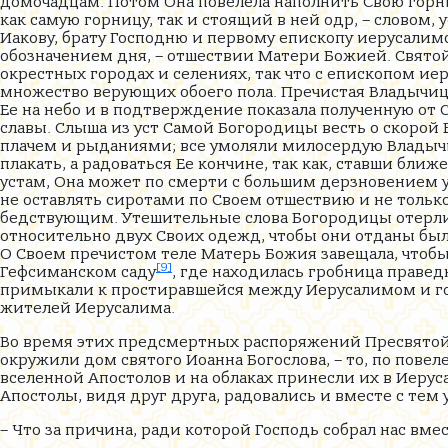
домочадцам. Потом Она повелела наполнить Свою горни
как самую горницу, так и стоящий в ней одр, – словом,
Иакову, брату Господню и первому епископу иерусалимс
обозначением дня, – отшествии Матери Божией. Святой 
окрестных городах и селениях, так что с епископом и
множество верующих обоего пола. Пречистая Владычица
Ее на небо и в подтверждение показала полученную от С
славы. Слыша из уст Самой Богородицы весть о скорой 
плачем и рыданиями; все умоляли милосердую Владычиц
плакать, а радоваться Ее кончине, так как, ставши ближ
устам, Она может по смерти с большим дерзновением у
не оставлять сиротами по Своем отшествию и не только
бедствующим. Утешительные слова Богородицы отерли 
относительно двух Своих одежд, чтобы они отданы был
О Своем пречистом теле Матерь Божия завещала, чтобы
[9]
Гефсиманском саду
, где находилась гробница правед
примыкали к простиравшейся между Иерусалимом и го
жителей Иерусалима.
Во время этих предсмертных распоряжений Пресвятой 
окружили дом святого Иоанна Богослова, – то, по пов
вселенной Апостолов и на облаках принесли их в Иеру
Апостолы, видя друг друга, радовались и вместе с тем 
– Что за причина, ради которой Господь собрал нас вме