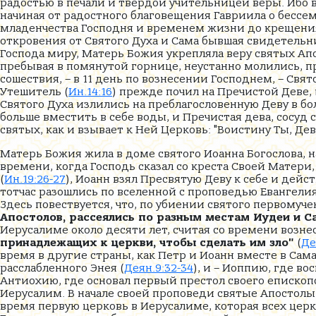
радостью в печали и твердой учительницей веры. Ибо в
начиная от радостного благовещения Гавриила о бессе
младенчества Господня и временем жизни до крещения 
откровения от Святого Духа и Сама бывшая свидетель
Господа миру, Матерь Божия укрепляла веру святых А
пребывая в помянутой горнице, неустанно молились, п
сошествия, – в 11 день по вознесении Господнем, – Свят
Утешитель (
Ин.14:16
) прежде почил на Пречистой Деве,
Святого Духа излились на преблагословенную Деву в б
больше вместить в себе воды, и Пречистая дева, сосуд
святых, как и взывает к Ней Церковь: "Воистину Ты, Дев
Матерь Божия жила в доме святого Иоанна Богослова, н
времени, когда Господь сказал со креста Своей Матери
(
Ин.19:26-27
), Иоанн взял Пресвятую Деву к себе и дейс
тотчас разошлись по вселенной с проповедью Евангелия
Здесь повествуется, что, по убиении святого первомучен
Апостолов, рассеялись по разным местам Иудеи и С
Иерусалиме около десяти лет, считая со времени возне
принадлежащих к церкви, чтобы сделать им зло"
(
Де
время в другие страны, как Петр и Иоанн вместе в Сам
расслабленного Энея (
Деян.9:32-34
), и – Иоппию, где в
Антиохию, где основал первый престол своего епископст
Иерусалим. В начале своей проповеди святые Апостолы
время первую церковь в Иерусалиме, которая всех церк