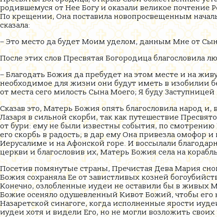
родившемуся от Нее Богу и оказали великое почтение Р
По крещении, Она поставила новопросвещенным началь
сказала:
– Это место да будет Моим уделом, данным Мне от Сын
После этих слов Пресвятая Богородица благословила лю
– Благодать Божия да пребудет на этом месте и на жив
необходимое для жизни они будут иметь в изобилии без
от места сего милость Сына Моего; Я буду Заступницей
Сказав это, Матерь Божия опять благословила народ и,
Лазаря в сильной скорби, так как путешествие Пресвя
от бури: ему не были известны события, по смотрен
его скорбь в радость; в дар ему Она привезла омофор и 
Иерусалиме и на Афонской горе. И воссылали благодарн
церкви и благословив их, Матерь Божия села на корабль
Посетив помянутые страны, Пречистая Дева Мария снов
Божия сохраняла Ее от завистливых козней богоубийст
Конечно, озлобленные иудеи не оставили бы в живых М
Божие осеняло одушевленный Кивот Божий, чтобы его не
Назаретской синагоге, когда исполненные ярости иудеи
иудеи хотя и видели Его, но не могли возложить своих 