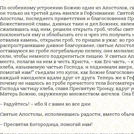
По особенному устроению Божию один из Апостолов, с
он только на третий день явился в Гефсиманию. Святой
Апостолы, последнего приветствия и благословения Пре
Божественной славы, дивных таин и дел Божиих, явле
сжалившись над ним, решили открыть гроб, чтобы свят
поклониться ему и облобызать его и чрез это получить 
отвалив камень, открыли гроб, то пришли в ужас: во гр
распространявшие дивное благоухание; святые Апостолы
оставшуюся во гробе погребальную пелену, они молилис
сели, чтобы немного подкрепиться пищею. У святых Ап
место, полагая на нем в честь Христа, – как Его часть,
хлеба, называемую частью Господа, и поднимали вверх,
помогай нам!" съедали это кусок, как Божие благослове
каждый находился вдали друг от друга. Теперь же в Геф
почему не нашлось во гробе пречистого тела Богоматери
Господа частицу хлеба, славя Пресвятую Троицу, вдруг
Матерь Божию, окруженную множеством ангелов. Она б
– Радуйтесь! – ибо Я с вами во все дни.
Святые Апостолы, исполнившись радости, вместо обычн
– Пресвятая Богородица, помогай нам!