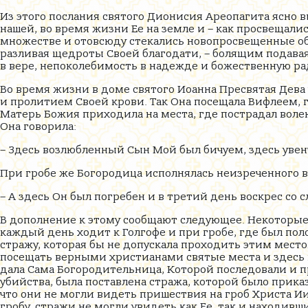
Из этого послания святого Дионисия Ареопагита ясно
нашей, во время жизни Ее на земле и – как просвещали
множестве и отовсюду стекались новопросвещенные обо
разливая щедроты Своей благодати, – болящим подава
в вере, непоколебимость в надежде и божественную ра
Во время жизни в доме святого Иоанна Пресвятая Дева 
и пролитием Своей крови. Так Она посещала Вифлеем, г
Матерь Божия приходила на места, где пострадал воле
Она говорила:
– Здесь возлюбленный Сын Мой был бичуем, здесь увенч
При гробе же Богородица исполнялась неизреченного в
– А здесь Он был погребен и в третий день воскрес со с
В дополнение к этому сообщают следующее. Некоторые
каждый день ходит к Голгофе и при гробе, где был пол
стражу, которая бы не допускала проходить этим место
посещать верными христианами святые места и здесь п
дала Сама Богородительница, Которой последовали и п
убийства, была поставлена стража, которой было приказ
что они не могли видеть пришествия на гроб Христа Ии
гробу, стражи не могли увидеть как Ее, так и находивш