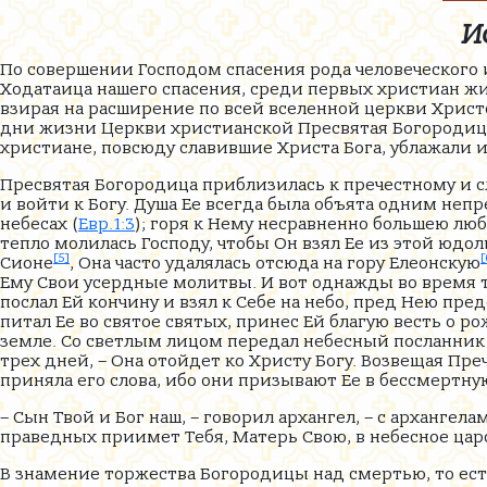
И
По совершении Господом спасения рода человеческого 
Ходатаица нашего спасения, среди первых христиан ж
взирая на расширение по всей вселенной церкви Христо
дни жизни Церкви христианской Пресвятая Богородица 
христиане, повсюду славившие Христа Бога, ублажали и
Пресвятая Богородица приблизилась к пречестному и 
и войти к Богу. Душа Ее всегда была объята одним не
небесах (
Евр.1:3
); горя к Нему несравненно большею л
тепло молилась Господу, чтобы Он взял Ее из этой юдол
[5]
[
Сионе
, Она часто удалялась отсюда на гору Елеонскую
Ему Свои усердные молитвы. И вот однажды во время т
послал Ей кончину и взял к Себе на небо, пред Нею пре
питал Ее во святое святых, принес Ей благую весть о р
земле. Со светлым лицом передал небесный посланник 
трех дней, – Она отойдет ко Христу Богу. Возвещая Пре
приняла его слова, ибо они призывают Ее в бессмертну
– Сын Твой и Бог наш, – говорил архангел, – с арханг
праведных приимет Тебя, Матерь Свою, в небесное царс
В знамение торжества Богородицы над смертью, то есть