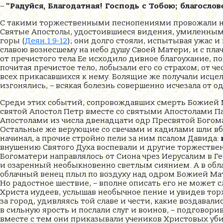
–
"Радуйся, Благодатная! Господь с Тобою; благосл
С такими торжественными песнопениями провожали неб
Святые Апостолы, удостоившиеся видения, умиленными
горы (
Деян.1:9-12
); они долго стояли, испытывая ужас и
славою вознесшему на небо душу Своей Матери, и с пл
от пречистого тела Ее исходило дивное благоухание, п
почитая пречистое тело, лобызали его со страхом; от
всех прикасавшихся к нему. Болящие же получали исцел
изгонялись, – всякая болезнь совершенно исчезала от 
Среди этих событий, сопровождавших смерть Божией М
святой Апостол Петр вместе со святыми Апостолами Па
Апостолами из числа двенадцати одр Пресвятой Богома
Остальные же верующие со свечами и кадилами шли вбл
начинал, а прочие стройно пели за ним псалом Давида:
внушению Святого Духа воспевали и другие торжестве
Богоматери направлялось от Сиона чрез Иерусалим в
и озаренный необыкновенно светлым сиянием. А в облак
облачный венец плыл по воздуху над одром Божией Мате
Но радостное шествие, – вполне описать его не может 
Христа иудеев, услышав необычное пение и увидев то
за город, удивляясь той славе и чести, какие воздава
в сильную ярость и послали слуг и воинов, – подговори
вместе с тем они приказывали учеников Христовых уби