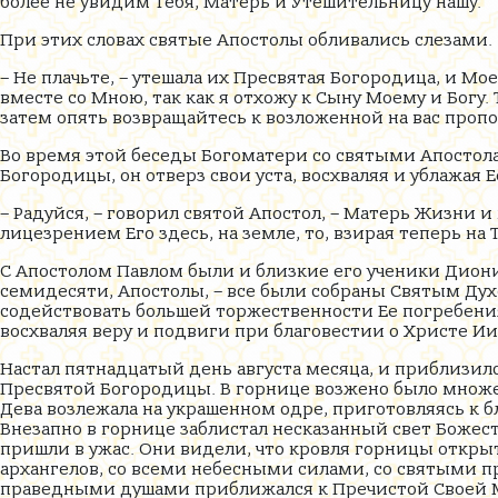
более не увидим Тебя, Матерь и Утешительницу нашу.
При этих словах святые Апостолы обливались слезами.
– Не плачьте, – утешала их Пресвятая Богородица, и Мо
вместе со Мною, так как я отхожу к Сыну Моему и Богу.
затем опять возвращайтесь к возложенной на вас пропо
Во время этой беседы Богоматери со святыми Апостола
Богородицы, он отверз свои уста, восхваляя и ублажая Е
– Радуйся, – говорил святой Апостол, – Матерь Жизни и
лицезрением Его здесь, на земле, то, взирая теперь на Т
С Апостолом Павлом были и близкие его ученики Дион
семидесяти, Апостолы, – все были собраны Святым Ду
содействовать большей торжественности Ее погребения
восхваляя веру и подвиги при благовестии о Христе Ии
Настал пятнадцатый день августа месяца, и приблизилс
Пресвятой Богородицы. В горнице возжено было множе
Дева возлежала на украшенном одре, приготовляясь к 
Внезапно в горнице заблистал несказанный свет Божес
пришли в ужас. Они видели, что кровля горницы открыт
архангелов, со всеми небесными силами, со святыми 
праведными душами приближался к Пречистой Своей М