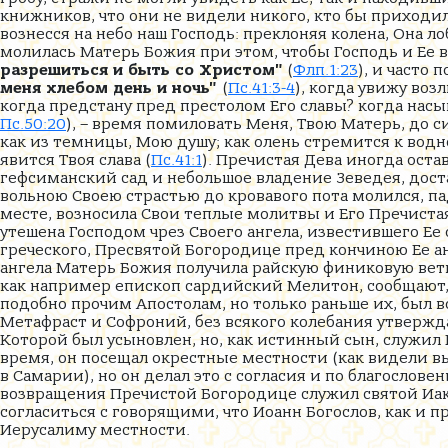
книжников, что они не видели никого, кто бы приходил 
вознесся на небо наш Господь: преклоняя колена, Она 
молилась Матерь Божия при этом, чтобы Господь и Ее вз
разрешиться и быть со Христом"
(
Флп.1:23
), и часто 
меня хлебом день и ночь"
(
Пс.41:3-4
), когда увижу во
когда предстану пред престолом Его славы? когда нас
Пс.50:20
), – время помиловать Меня, Твою Матерь, до с
как из темницы, Мою душу; как олень стремится к водн
явится Твоя слава (
Пс.41:1
). Пречистая Дева иногда ост
гефсиманский сад и небольшое владение Зеведея, доста
вольною Своею страстью до кровавого пота молился, па
месте, возносила Свои теплые молитвы и Его Пречистая
утешена Господом чрез Своего ангела, известившего Ее
греческого, Пресвятой Богородице пред кончиною Ее анг
ангела Матерь Божия получила райскую финиковую ветв
как например епископ сардийский Мелитон, сообщают, 
подобно прочим Апостолам, но только раньше их, был
Метафраст и Софроний, без всякого колебания утвержда
Которой был усыновлен, но, как истинный сын, служил 
время, он посещал окрестные местности (как видели в
в Самарии), но он делал это с согласия и по благосло
возвращения Пречистой Богородице служил святой Иак
согласиться с говорящими, что Иоанн Богослов, как и 
Иерусалиму местности.