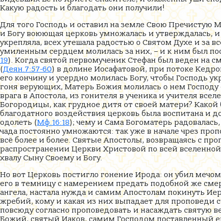
Какую радость и благодать они получили!
Для того Господь и оставил на земле Свою Пречистую 
и Богу воюющая церковь умножалась и утверждалась, и 
укрепляла, всех утешала радостью о Святом Духе и за 
умиленным сердцем молилась за них, – и к ним был по
19
). Когда святой первомученик Стефан был веден на с
(
Деян.7:57-60
) в долине Иосафатовой, при потоке Кедро
его кончину и усердно молилась Богу, чтобы Господь у
гоня верующих, Матерь Божия молилась о нем Господу с
врага в Апостола, из гонителя в ученика и учителя вс
Богородицы, как грудное дитя от своей матери? Какой 
благодатного воздействия церковь была воспитана и дов
одолеть (
Мф.16:18
); чему и Сама Богоматерь радовалась,
чада постоянно умножаются: так уже в начале чрез проп
всё более и более. Святые Апостолы, возвращаясь с пр
распространении Церкви Христовой по всей вселенной
хвалу Сыну Своему и Богу.
Но вот Церковь постигло гонение Ирода: он убил мечом
его в темницу с намерением предать подобной же смер
ангела, настала нужда и самим Апостолам покинуть Иер
жребий, кому и какая из них выпадает для проповеди 
повсюду согласно проповедовать и насаждать святую ве
Божий, святый Иаков, самим Господом поставленный еп