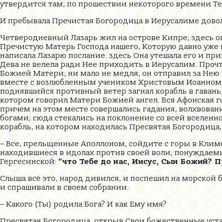
утвердится там; по прошествии некоторого времени Теб
И пребывала Пречистая Богородица в Иерусалиме дово
Четверодневный Лазарь жил на острове Кипре; здесь 
Пречистую Матерь Господа нашего, Которую давно уже н
написала Лазарю послание: здесь Она утешала его и при
Дева не велела ради Нее приходить в Иерусалим. Проч
Божией Матери; ни мало не медля, он отправил за Нею
вместе с возлюбленным учеником Христовым Иоанном и
поднявшийся противный ветер загнал корабль в гавань
котором говорил Матери Божией ангел. Вся Афонская г
причем на этом месте совершались гадания, волхвовани
богами; сюда стекались на поклонение со всей вселенно
корабль, на котором находилась Пресвятая Богородица,
– Все, прельщенные Аполлоном, сойдите с горы в Клим
находившиеся в идолах против своей воли, понуждаемы
Гергесинской:
"что Тебе до нас, Иисус, Сын Божий?
Слыша всё это, народ дивился, и поспешил на морской 
и спрашивали в своем собрании:
– Какого (Ты) родила Бога? И как Ему имя?
Пресвятая Богородица, открыв Свои божественные уста,