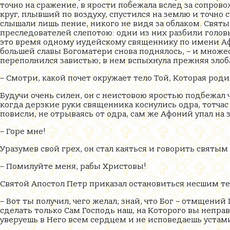
точно на сражение, в ярости побежала вслед за сопро
круг, плывший по воздуху, спустился на землю и точно
слышали лишь пение, никого не видя за облаком. Свя
преследователей слепотою: одни из них разбили головы
это время одному иудейскому священнику по имени Афо
большей славы Богоматери снова поднялось, – и множ
переполнился завистью; в нем вспыхнула прежняя злоба 
– Смотри, какой почет окружает тело Той, Которая роди
Будучи очень силен, он с неистовою яростью подбежал 
когда дерзкие руки священника коснулись одра, тотч
повисли, не отрываясь от одра, сам же Афоний упал на 
– Горе мне!
Уразумев свой грех, он стал каяться и говорить святым
– Помилуйте меня, рабы Христовы!
Святой Апостол Петр приказал остановиться несшим те
– Вот ты получил, чего желал; знай, что Бог – отмщений 
сделать только Сам Господь наш, на Которого вы неправе
уверуешь в Него всем сердцем и не исповедаешь устам