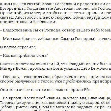
К ним вышел святой Иоанн Богослов и с радостными сл
Богородицы. Тогда святые Апостолы поняли, что Госпо
Пречистой Его Матери, чтобы они с честью предали по
святых Апостолов сильною скорбью. Войдя внутрь дом
приветствовали Ее словами:
– Благословенна Ты от Господа, сотворившего небо и зе
– Мир вам, братья, избранные Самим Господом! – отвеч
И потом спросила:
– Как вы прибыли сюда?
Святые Апостолы открыли Ей, что каждый из них был в
Матерь Божия прославила Бога, услышавшего Ее молитв
– Господь, – говорила Она, обращаясь к ним, – привел 
скорое разлучение с телом: уже приблизилось предоп
Они же в ответ на это с печалью говорили Ей:
– Во время Твоего пребывания на земле мы, Владычица, 
Твоего присутствия, как вынесем тяжелую скорбь, об
Тобою Христа Бога, и мы не можем не радоваться решен