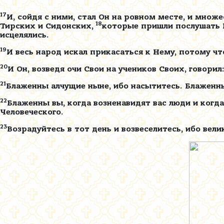
17
И, сойдя с ними, стал Он на ровном месте, и множ
18
Тирских и Сидонских,
которые пришли послушать Е
исцелялись.
19
И весь народ искал прикасаться к Нему, потому что
20
И Он, возведя очи Свои на учеников Своих, говори
21
Блаженны алчущие ныне, ибо насытитесь. Блаженны
22
Блаженны вы, когда возненавидят вас люди и когда 
Человеческого.
23
Возрадуйтесь в тот день и возвеселитесь, ибо вел