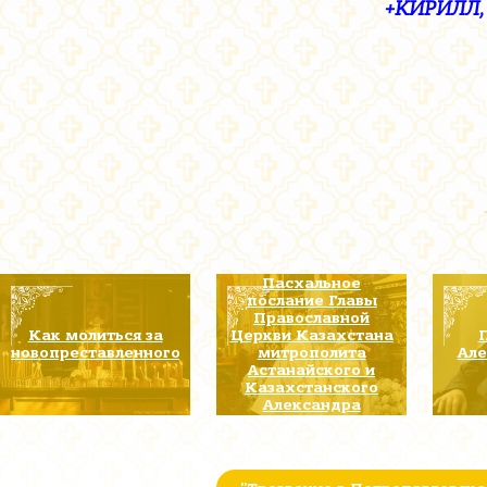
+КИРИЛЛ,
Пасхальное
послание Главы
Православной
Как молиться за
Церкви Казахстана
новопреставленного
митрополита
Але
Астанайского и
Казахстанского
Александра