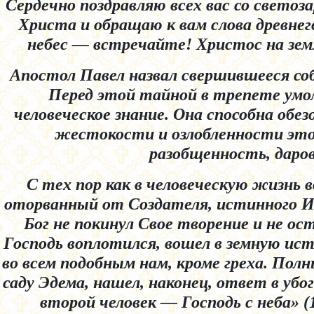
Сердечно поздравляю всех вас со свето
Христа и обращаю к вам слова древне
небес — встречайте! Христос на земл
Апостол Павел назвал свершившееся соб
Перед этой тайной в трепете умол
человеческое знание. Она способна обе
жестокости и озлобленности эт
разобщенность, даро
С тех пор как в человеческую жизнь в
оторванный от Создателя, истинного Ис
Бог не покинул Свое творение и не ос
Господь воплотился, вошел в земную ис
во всем подобным нам, кроме греха. Полн
саду Эдема, нашел, наконец, ответ в уб
второй человек — Господь с неба» (1