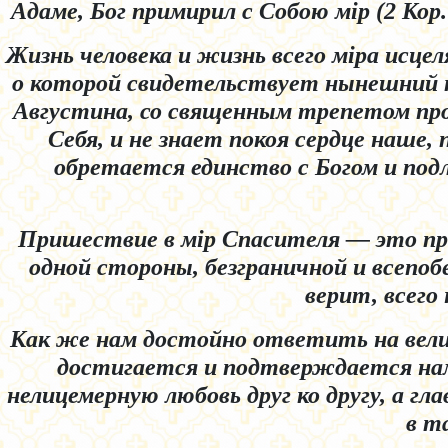
Адаме, Бог примирил с Собою мip (2 Кор.
Жизнь человека и жизнь всего мipa исце
о которой свидетельствует нынешний п
Августина, со священным трепетом про
Себя, и не знает покоя сердце наше,
обретается единство с Богом и подл
Пришествие в мip Спасителя — это пре
одной стороны, безграничной и всепоб
верит, всего 
Как же нам достойно ответить на вели
достигается и подтверждается нами
нелицемерную любовь друг ко другу, а г
в т