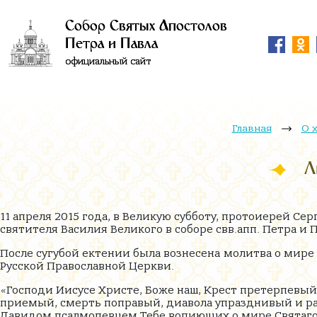
Собор Святых Апостолов
Петра и Павла
официальный сайт
Главная
О 
Л
11 апреля 2015 года, в Великую субботу, протоиерей 
святителя Василия Великого в соборе свв.апп. Петра и
После сугубой ектении была вознесена
молитва о мире 
Русской Православной Церкви.
«Господи Иисусе Христе, Боже наш, Крест претерпевый
приемый, смерть поправый, диавола упразднивый и р
Давидом псалмопевцем Тебе вопиющих о мире Святаго 