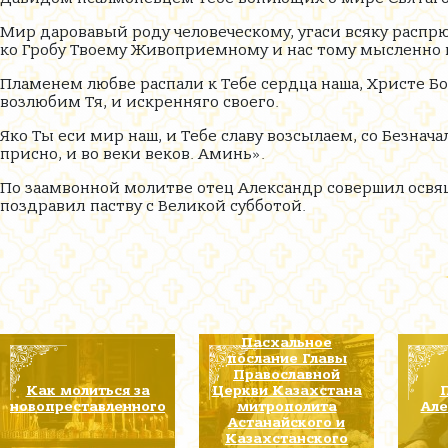
Мир даровавый роду человеческому, угаси всяку расп
ко Гробу Твоему Живоприемному и нас тому мысленно 
Пламенем любве распали к Тебе сердца наша, Христе Б
возлюбим Тя, и искренняго своего.
Яко Ты еси мир наш, и Тебе славу возсылаем, со Безн
присно, и во веки веков. Аминь».
По заамвонной молитве отец Александр совершил освящ
поздравил
паству с Великой субботой.
Пасхальное
послание Главы
Православной
Как молиться за
Церкви Казахстана
новопреставленного
митрополита
Але
Астанайского и
Казахстанского