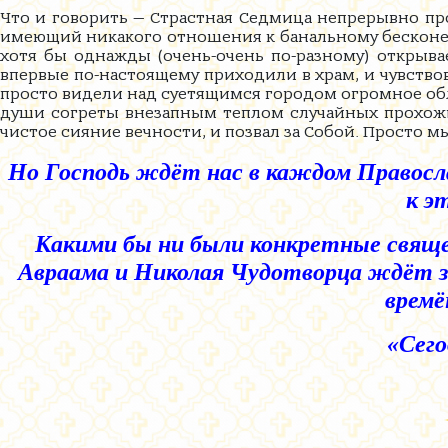
Что и говорить — Страстная Седмица непрерывно про
имеющий никакого отношения к банальному бесконечн
хотя бы однажды (очень-очень по-разному) открывае
впервые по-настоящему приходили в храм, и чувствов
просто видели над суетящимся городом огромное обл
души согреты внезапным теплом случайных прохожих.
чистое сияние вечности, и позвал за Собой. Просто м
Но Господь ждёт нас в каждом Правосл
к э
Какими бы ни были конкретные свяще
Авраама и Николая Чудотворца ждёт зде
времё
«Сего