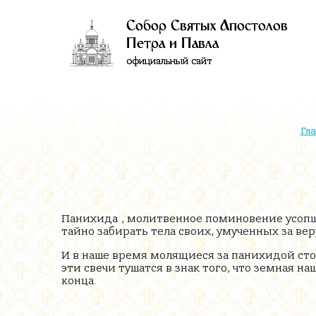
Собор Святых Апостолов
Петра и Павла
официальный сайт
Гл
Панихида
, молитвенное поминовение усопш
тайно забирать тела своих, умученных за ве
И в наше время молящиеся за панихидой сто
эти свечи тушатся в знак того, что земная н
конца.