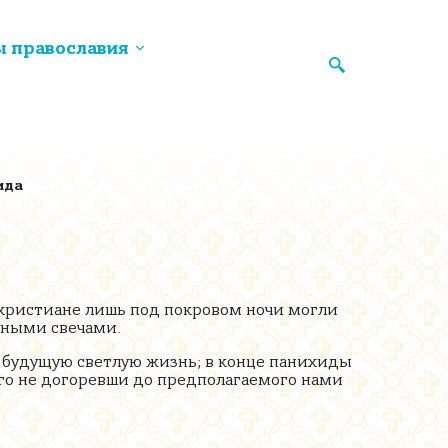
ы православия
ида
 христиане лишь под покровом ночи могли
ёнными свечами.
в будущую светлую жизнь; в конце панихиды
всего не догоревши до предполагаемого нами