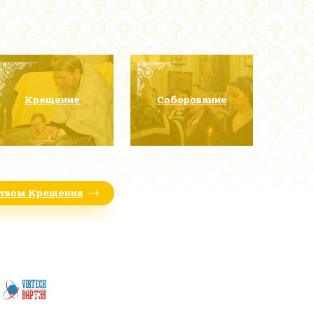
Крещение
Соборование
ством Крещения