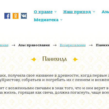
О храме
Наш приход
Аз
Медиатека
авная
Азы православия
Воцерковление
Паних
Панихида
их, получила своё название в древности, когда первые
руХристову, собратьев и погребать их с пением и возж
ят с возжёнными свечами в знак того, что и они верят 
аша жизнь, горящая как свеча, должна погаснуть, чаще 