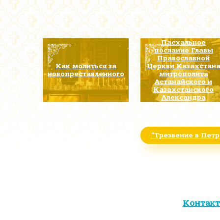
Пасхальное
послание Главы
Православной
Как молиться за
Церкви Казахстан
новопреставленного
митрополита
Астанайского и
Казахстанского
Александра
"Трезвение в Пет
Контак