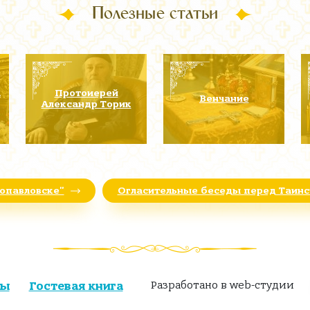
Полезные статьи
а
Протоиерей
Венчание
Александр Торик
ропавловске"
Огласительные беседы перед Таин
ты
Гостевая книга
Разработано в web-студии