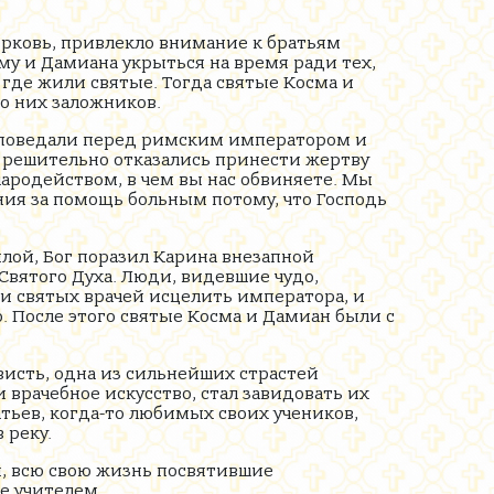
рковь, привлекло внимание к братьям
му и Дамиана укрыться на время ради тех,
 где жили святые. Тогда святые Косма и
о них заложников.
исповедали перед римским императором и
и решительно отказались принести жертву
ародейством, в чем вы нас обвиняете. Мы
ния за помощь больным потому, что Господь
лой, Бог поразил Карина внезапной
Святого Духа. Люди, видевшие чудо,
ли святых врачей исцелить императора, и
. После этого святые Косма и Дамиан были с
висть, одна из сильнейших страстей
 врачебное искусство, стал завидовать их
тьев, когда-то любимых своих учеников,
 реку.
н, всю свою жизнь посвятившие
е учителем.