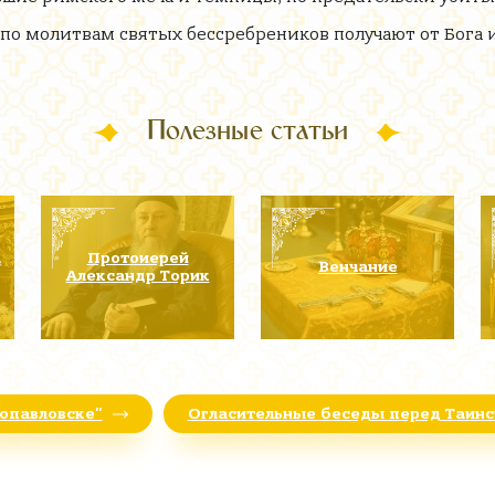
 по молитвам святых бессребреников получают от Бога 
Полезные статьи
а
Протоиерей
Венчание
Александр Торик
ропавловске"
Огласительные беседы перед Таин