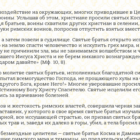
воздействие на окружающих, многих приводившее в Це
воины. Услышав об этом, христиане просили святых Кос
я братьев, воины схватили других христиан в селении,
уки римских воинов, попросив отпустить взятых вмест
, а затем повели в судилище. Святые братья открыто 
о на землю спасти человечество и искупить грех мира, 
 не причинили зла, мы не занимаемся волшебством и ч
нашего Иисуса Христа и не берем никакого вознагражде
аром давайте» (Мф. 10, 8).
 молитве святых братьев, исполненных благодатной си
спытал всемогущество Господа, не прощающего хулы на 
 другого Бога, кроме Него!» Многие уверовавшие проси
Истинному Богу Христу Спасителю. Святые исцелили его
сь за врачевание болезней.
ов и жестокость римских властей, совершила черная за
ставник, у которого в свое время святые братья изучали
рной, все иссушающей страстью, он призвал святых бра
 трав и, заведя их далеко в горы, убил, а тела бросил в
ь безмездные целители — святые братья Косма и Дамиа
ие римского меча и темницы, но предательски убиты