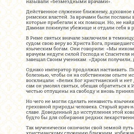
называли «безмездными врачами».
Действенное служение ближнему, духовное 
римских властей. За врачами были посланы 
которые прибегали к их помощи. Но, не найд
Дамиан покинули убежище и отдали себя в р
В Риме святых вначале заключили в темницу
судом свою веру во Христа Бога, пришедшег
языческим богам. Они говорили: «Мы никому
врачуем недуги силой Господа и Спасителя 
завещал Своим ученикам: «Даром получили, д
Однако император продолжал настаивать. По
болезнью, чтобы он на собственном опыте и
восклицали: «Велик Бог христианский и нет
сам он умолял святых, обещая обратиться к 
честью отпущены на свободу и вновь приняли
Но чего не могли сделать ненависть язычник
греховной природы человека. Старый врач-на
славе. Доведенный до исступления этой кова
будто бы для собирания редких лекарственных
Так мученически окончили свой земной пут
христианскому служению ближним, избежавш