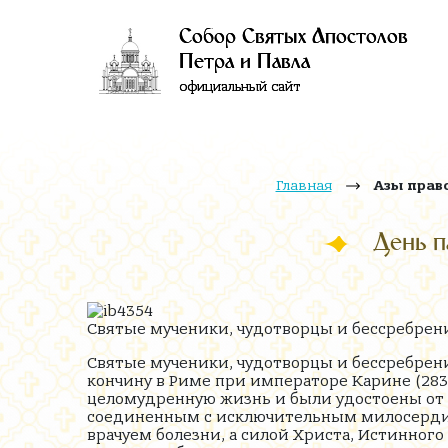
Собор Святых Апостолов
Петра и Павла
официальный сайт
Главная
Азы прав
День п
Святые мученики, чудотворцы и бессребрен
Святые мученики, чудотворцы и бессребрени
кончину в Риме при императоре Карине (283
целомудренную жизнь и были удостоены от 
соединенным с исключительным милосердием
врачуем болезни, а силой Христа, Истинного