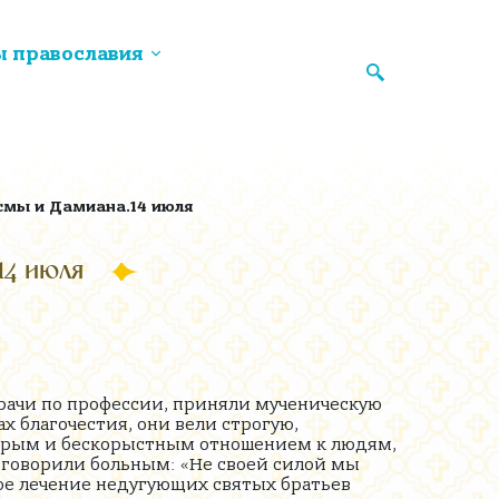
ы православия
смы и Дамиана.14 июля
14 июля
врачи по профессии, приняли мученическую
 благочестия, они вели строгую,
обрым и бескорыстным отношением к людям,
говорили больным: «Не своей силой мы
ное лечение недугующих святых братьев