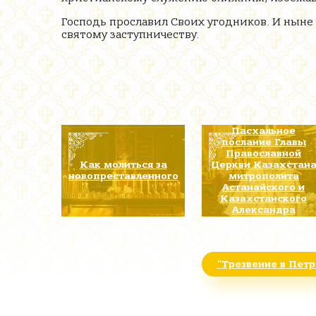
Господь прославил Своих угодников. И ныне
святому заступничеству.
Пасхальное
послание Главы
Православной
Как молиться за
Церкви Казахстан
новопреставленного
митрополита
Астанайского и
Казахстанского
Александра
"Трезвение в Пет