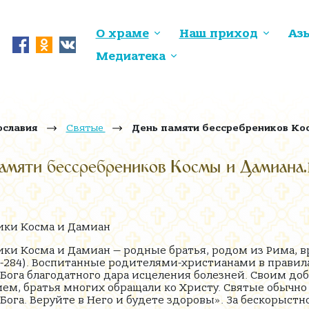
О храме
Наш приход
Аз
Медиатека
ославия
Святые
День памяти бессребреников Ко
амяти бессребреников Космы и Дамиана.
ики Косма и Дамиан
ки Косма и Дамиан — родные братья, родом из Рима, 
-284). Воспитанные родителями-христианами в правилах
Бога благодатного дара исцеления болезней. Своим д
, братья многих обращали ко Христу. Святые обычно 
 Бога. Веруйте в Него и будете здоровы». За бескорыст