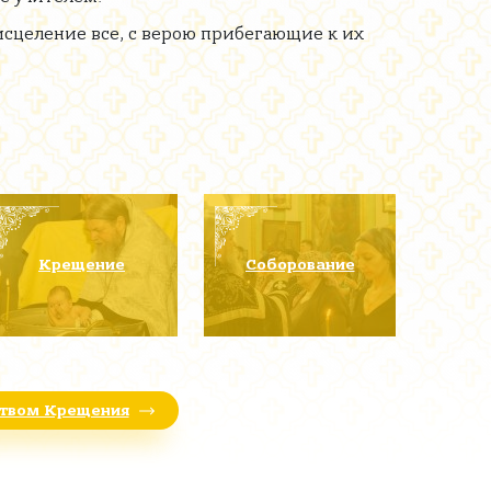
исцеление все, с верою прибегающие к их
Крещение
Соборование
ством Крещения