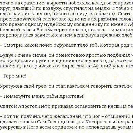
точно на сражение, в ярости побежала вслед за сопро
круг, плывший по воздуху, спустился на землю и точно
слышали лишь пение, никого не видя за облаком. Свя
преследователей слепотою: одни из них разбили головы
это время одному иудейскому священнику по имени Афо
большей славы Богоматери снова поднялось, – и множ
переполнился завистью; в нем вспыхнула прежняя злоба 
– Смотри, какой почет окружает тело Той, Которая роди
Будучи очень силен, он с неистовою яростью подбежал 
когда дерзкие руки священника коснулись одра, тотч
повисли, не отрываясь от одра, сам же Афоний упал на 
– Горе мне!
Уразумев свой грех, он стал каяться и говорить святым
– Помилуйте меня, рабы Христовы!
Святой Апостол Петр приказал остановиться несшим те
– Вот ты получил, чего желал; знай, что Бог – отмщений 
сделать только Сам Господь наш, на Которого вы неправе
уверуешь в Него всем сердцем и не исповедаешь устам