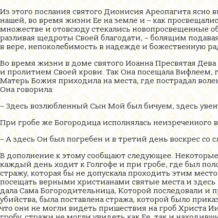
Из этого послания святого Дионисия Ареопагита ясно
нашей, во время жизни Ее на земле и – как просвещали
множестве и отовсюду стекались новопросвещенные обо
разливая щедроты Своей благодати, – болящим подава
в вере, непоколебимость в надежде и божественную ра
Во время жизни в доме святого Иоанна Пресвятая Дева 
и пролитием Своей крови. Так Она посещала Вифлеем, г
Матерь Божия приходила на места, где пострадал воле
Она говорила:
– Здесь возлюбленный Сын Мой был бичуем, здесь увенч
При гробе же Богородица исполнялась неизреченного в
– А здесь Он был погребен и в третий день воскрес со с
В дополнение к этому сообщают следующее. Некоторые
каждый день ходит к Голгофе и при гробе, где был пол
стражу, которая бы не допускала проходить этим место
посещать верными христианами святые места и здесь п
дала Сама Богородительница, Которой последовали и п
убийства, была поставлена стража, которой было приказ
что они не могли видеть пришествия на гроб Христа Ии
гробу, стражи не могли увидеть как Ее, так и находивш