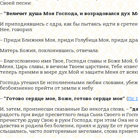
Своей песни:
–
"Величит душа Моя Господа, и возрадовался дух М
И приподнявшись с одра, как бы пытаясь идти в сретен
Нее, говорил:
– Приди Ближняя Моя, приди Голубица Моя, приди дра
Матерь Божия, поклонившись, отвечала:
– Благословенно имя Твое, Господи славы и Боже Мой,
Меня, Царь славы, в вечном Твоем царствии; Тебе изве
теперь приими в мире дух Мой и защити Меня от всяк
Господь утешил Ее исполненными любви словами, убежд
безбоязненно прейти от земли к небу.
–
"Готово сердце мое, Боже, готово сердце мое"
(
Пс.1
И, затем, произнесши сказанные Ею некогда слова, –
"д
радость при виде пресветлого лица Сына Своего и Госп
пречистую душу Свою в руки Господа; при этом Она не о
девства и родила без болезни, приял и душу Ее от преч
слышались, часто повторяемые ангелами, слова привет