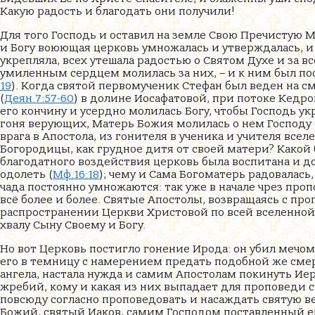
Какую радость и благодать они получили!
Для того Господь и оставил на земле Свою Пречистую 
и Богу воюющая церковь умножалась и утверждалась, и 
укрепляла, всех утешала радостью о Святом Духе и за 
умиленным сердцем молилась за них, – и к ним был по
19
). Когда святой первомученик Стефан был веден на с
(
Деян.7:57-60
) в долине Иосафатовой, при потоке Кедро
его кончину и усердно молилась Богу, чтобы Господь у
гоня верующих, Матерь Божия молилась о нем Господу с
врага в Апостола, из гонителя в ученика и учителя вс
Богородицы, как грудное дитя от своей матери? Какой 
благодатного воздействия церковь была воспитана и дов
одолеть (
Мф.16:18
); чему и Сама Богоматерь радовалась,
чада постоянно умножаются: так уже в начале чрез проп
всё более и более. Святые Апостолы, возвращаясь с пр
распространении Церкви Христовой по всей вселенной
хвалу Сыну Своему и Богу.
Но вот Церковь постигло гонение Ирода: он убил мечом
его в темницу с намерением предать подобной же смер
ангела, настала нужда и самим Апостолам покинуть Иер
жребий, кому и какая из них выпадает для проповеди 
повсюду согласно проповедовать и насаждать святую ве
Божий, святый Иаков, самим Господом поставленный еп