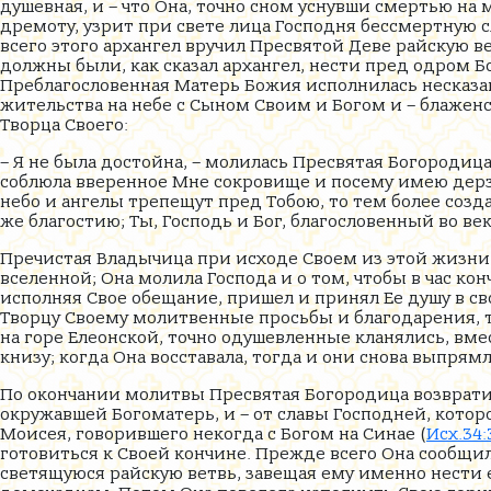
душевная, и – что Она, точно сном уснувши смертью на м
дремоту, узрит при свете лица Господня бессмертную с
всего этого архангел вручил Пресвятой Деве райскую в
должны были, как сказал архангел, нести пред одром Б
Преблагословенная Матерь Божия исполнилась несказан
жительства на небе с Сыном Своим и Богом и – блаженс
Творца Своего:
– Я не была достойна, – молилась Пресвятая Богородица
соблюла вверенное Мне сокровище и посему имею дерзн
небо и ангелы трепещут пред Тобою, то тем более соз
же благостию; Ты, Господь и Бог, благословенный во век
Пречистая Владычица при исходе Своем из этой жизни
вселенной; Она молила Господа и о том, чтобы в час ко
исполняя Свое обещание, пришел и принял Ее душу в св
Творцу Своему молитвенные просьбы и благодарения, 
на горе Елеонской, точно одушевленные кланялись, вме
книзу; когда Она восставала, тогда и они снова выпрям
По окончании молитвы Пресвятая Богородица возвратил
окружавшей Богоматерь, и – от славы Господней, кото
Моисея, говорившего некогда с Богом на Синае (
Исх.34:
готовиться к Своей кончине. Прежде всего Она сообщи
светящуюся райскую ветвь, завещая ему именно нести 