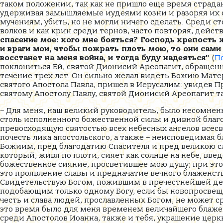
таком положении, так как не пришло еще время страда
удерживая замышляемые иудеями козни и разоряя их с
мучениям, убить, но не могли ничего сделать. Среди с
волков и как крин среди тернов, часто повторяя, дейс
спасение мое: кого мне бояться? Господь крепость 
и враги мои, чтобы пожрать плоть мою, то они сами 
восстанет на меня война, и тогда буду надеяться"
(
Пс
поклониться Ей, святой Дионисий Ареопагит, обращен
течение трех лет. Он сильно желал видеть Божию Матерь
святого Апостола Павла, пришел в Иерусалим: увидев П
святому Апостолу Павлу, святой Дионисий Ареопагит 
– Для меня, наш великий руководитель, было несомненн
столь исполненного божественной силы и дивной благо
превосходящую святостью всех небесных ангелов всесв
почесть лика апостольского, а также – неисповедимая
Божиим, пред благодатию Спасителя и пред великою сл
который, живя по плоти, сияет как солнце на небе, вве
божественное сияние, просветившее мою душу; при этом
это проявление славы и предначатие вечного блаженств
Свидетельствую Богом, пожившим в пречестнейшей деви
подобающим только одному Богу, если бы новопросвеще
честь и слава людей, прославленных Богом, не может с
это время было для меня временем величайшего блажен
среди Апостолов Иоанна, также и тебя, украшение цер