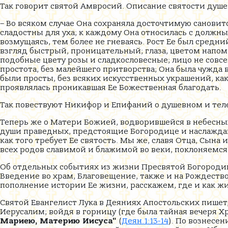
Так говорит святой Амвросий. Описание святости душе
– Во всяком случае Она сохраняла досточтимую сановит
сладостны для уха; к каждому Она относилась с должн
возмущаясь, тем более не гневаясь. Рост Ее был средни
взгляд быстрый, проницательный; глаза, цветом напом
подобные цвету розы и сладкословесные; лицо не совсе
простота, без малейшего притворства; Она была чужда 
были просты, без всяких искусственных украшений, как
проявлялась проникавшая Ее Божественная благодать.
Так повествуют Никифор и Епифаний о душевном и тел
Теперь же о Матери Божией, водворившейся в небесных
души праведных, предстоящие Богородице и наслаждающ
как того требует Ее святость. Мы же, славя Отца, Сына 
всех родов славимой и блажимой во веки, поклоняемся
Об отдельных событиях из жизни Пресвятой Богородицы
Введение во храм, Благовещение, также и на Рождество
пополнение истории Ее жизни, расскажем, где и как ж
Святой Евангелист Лука в Деяниях Апостольских пишет, 
Иерусалим; войдя в горницу (где была тайная вечеря Х
Мариею, Материю Иисуса"
(
Деян.1:13-14
). По вознесе