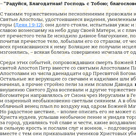
–
"Радуйся, Благодатная! Господь с Тобою; благосл
С такими торжественными песнопениями провожали неб
Святые Апостолы, удостоившиеся видения, умиленными
горы (
Деян.1:9-12
); они долго стояли, испытывая ужас и
славою вознесшему на небо душу Своей Матери, и с пл
от пречистого тела Ее исходило дивное благоухание, п
почитая пречистое тело, лобызали его со страхом; от
всех прикасавшихся к нему. Болящие же получали исцел
изгонялись, – всякая болезнь совершенно исчезала от 
Среди этих событий, сопровождавших смерть Божией М
святой Апостол Петр вместе со святыми Апостолами Па
Апостолами из числа двенадцати одр Пресвятой Богома
Остальные же верующие со свечами и кадилами шли вбл
начинал, а прочие стройно пели за ним псалом Давида:
внушению Святого Духа воспевали и другие торжестве
Богоматери направлялось от Сиона чрез Иерусалим в
и озаренный необыкновенно светлым сиянием. А в облак
облачный венец плыл по воздуху над одром Божией Мате
Но радостное шествие, – вполне описать его не может 
Христа иудеев, услышав необычное пение и увидев то
за город, удивляясь той славе и чести, какие воздава
в сильную ярость и послали слуг и воинов, – подговори
вместе с тем они приказывали учеников Христовых уби