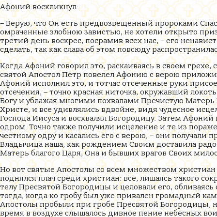
Афоний воскликнул:
– Верую, что Он есть предвозвещенный пророками Спаси
омраченные злобною завистью, не хотели открыто приз
третий день воскрес, посрамив всех нас, – его ненави
сделать, так как слава об этом повсюду распространилас
Когда Афоний говорил это, раскаиваясь в своем грехе
святой Апостол Петр повелел Афонию с верою приложи
Афоний исполнил это, и тотчас отсеченные руки присое
отсечения, – точно красная ниточка, окружавший локо
Богу и ублажая многими похвалами Пречистую Матерь Ег
Христе, и все удивлялись вдвойне, видя чудесное исц
Господа Иисуса и восхвалял Богородицу. Затем Афоний
одром. Точно также получили исцеление и те из пораже
честному одру и касались его с верою, – они получали 
Владычица наша, как рождением Своим доставила радост
Матерь благого Царя, Она и бывших врагов Своих мил
Но вот святые Апостолы со всем множеством христиан 
поднялся плач среди христиан: все, лишаясь такого со
телу Пресвятой Богородицы и целовали его, обливаясь с
тогда, когда ко гробу был уже привален громадный ка
Апостолы пробыли при гробе Пресвятой Богородицы, не 
время в воздухе слышалось дивное пение небесных во