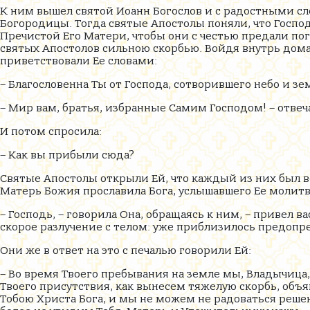
К ним вышел святой Иоанн Богослов и с радостными сл
Богородицы. Тогда святые Апостолы поняли, что Госпо
Пречистой Его Матери, чтобы они с честью предали по
святых Апостолов сильною скорбью. Войдя внутрь дом
приветствовали Ее словами:
– Благословенна Ты от Господа, сотворившего небо и зе
– Мир вам, братья, избранные Самим Господом! – отвеч
И потом спросила:
– Как вы прибыли сюда?
Святые Апостолы открыли Ей, что каждый из них был в
Матерь Божия прославила Бога, услышавшего Ее молитв
– Господь, – говорила Она, обращаясь к ним, – привел 
скорое разлучение с телом: уже приблизилось предоп
Они же в ответ на это с печалью говорили Ей:
– Во время Твоего пребывания на земле мы, Владычица, 
Твоего присутствия, как вынесем тяжелую скорбь, об
Тобою Христа Бога, и мы не можем не радоваться решен