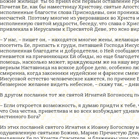
Божие жилище: ты бо приял еси первый оставление грех
Почитая Ее, как бы наместницу Христову, святые Апосто
исполненные благости слова Приснодевы, они проникали
несчастий. Поэтому многие из уверовавших во Христа 
исполненную святой мудрости, беседу; что слава о Хр
привлекала в Иерусалим к Пресвятой Деве, это ясно ви
– У нас, – пишет он, – находятся многие жены, желающ
посетить Ее, припасть к груди, питавшей Господа Иисус
исполненная благодати и добродетели; о Ней сообщают, 
гневается на причиняющих Ей обиды, но еще благодете
помощь, насколько может; враждующим же на нашу веру
верным Наставница на всякое доброе дело; особенно лю
смиренна, когда законники иудейские и фарисеи смеют
Иисусовой естество человеческое кажется, по причине 
безмерное желание видеть небесное, – скажу так, – див
В другом послании тот же святой Игнатий Богоносец пи
– Если откроется возможность, я думаю придти к тебе,
что Она честна, приветлива и во всех возбуждает удивл
истинного Бога?
Из этих посланий святого Игнатия к Иоанну Богослову
одушевленную святыню Божию, Марию Пречистую Деву,
видевших Ее по Христе Спасителе, и блаженны уши спо