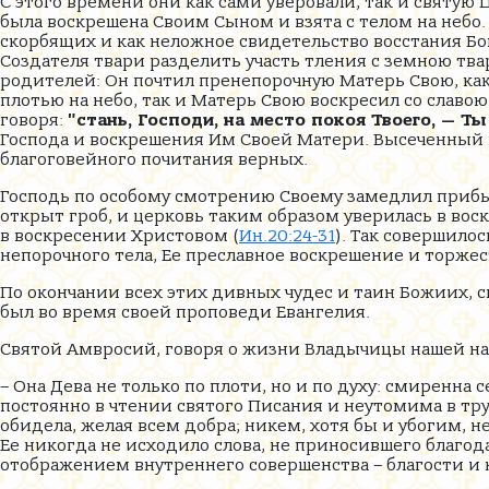
С этого времени они как сами уверовали, так и святую
была воскрешена Своим Сыном и взята с телом на небо.
скорбящих и как неложное свидетельство восстания Бо
Создателя твари разделить участь тления с земною тва
родителей: Он почтил пренепорочную Матерь Свою, как 
плотью на небо, так и Матерь Свою воскресил со славою
говоря:
"стань, Господи, на место покоя Твоего, — Т
Господа и воскрешения Им Своей Матери. Высеченный в
благоговейного почитания верных.
Господь по особому смотрению Своему замедлил прибы
открыт гроб, и церковь таким образом уверилась в вос
в воскресении Христовом (
Ин.20:24-31
). Так совершило
непорочного тела, Ее преславное воскрешение и торжес
По окончании всех этих дивных чудес и таин Божиих, с
был во время своей проповеди Евангелия.
Святой Амвросий, говоря о жизни Владычицы нашей на
– Она Дева не только по плоти, но и по духу: смиренна
постоянно в чтении святого Писания и неутомима в тру
обидела, желая всем добра; никем, хотя бы и убогим, не
Ее никогда не исходило слова, не приносившего благод
отображением внутреннего совершенства – благости и 