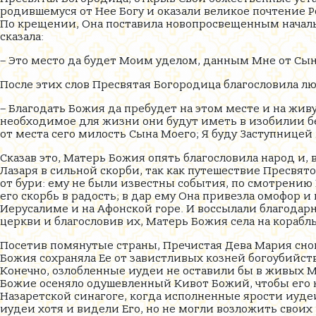
родившемуся от Нее Богу и оказали великое почтение Р
По крещении, Она поставила новопросвещенным началь
сказала:
– Это место да будет Моим уделом, данным Мне от Сын
После этих слов Пресвятая Богородица благословила лю
– Благодать Божия да пребудет на этом месте и на жив
необходимое для жизни они будут иметь в изобилии без
от места сего милость Сына Моего; Я буду Заступницей
Сказав это, Матерь Божия опять благословила народ и,
Лазаря в сильной скорби, так как путешествие Пресвя
от бури: ему не были известны события, по смотрен
его скорбь в радость; в дар ему Она привезла омофор и 
Иерусалиме и на Афонской горе. И воссылали благодарн
церкви и благословив их, Матерь Божия села на корабль
Посетив помянутые страны, Пречистая Дева Мария снов
Божия сохраняла Ее от завистливых козней богоубийст
Конечно, озлобленные иудеи не оставили бы в живых М
Божие осеняло одушевленный Кивот Божий, чтобы его не
Назаретской синагоге, когда исполненные ярости иудеи
иудеи хотя и видели Его, но не могли возложить своих 