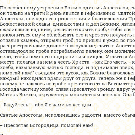
По особенному устроению Божию один из Апостолов, с
он только на третий день явился в Гефсиманию. Святой
Апостолы, последнего приветствия и благословения Пре
Божественной славы, дивных таин и дел Божиих, явле
сжалившись над ним, решили открыть гроб, чтобы свят
поклониться ему и облобызать его и чрез это получить 
отвалив камень, открыли гроб, то пришли в ужас: во гр
распространявшие дивное благоухание; святые Апостолы
оставшуюся во гробе погребальную пелену, они молилис
сели, чтобы немного подкрепиться пищею. У святых Ап
место, полагая на нем в честь Христа, – как Его часть,
хлеба, называемую частью Господа, и поднимали вверх,
помогай нам!" съедали это кусок, как Божие благослове
каждый находился вдали друг от друга. Теперь же в Геф
почему не нашлось во гробе пречистого тела Богоматери
Господа частицу хлеба, славя Пресвятую Троицу, вдруг
Матерь Божию, окруженную множеством ангелов. Она б
– Радуйтесь! – ибо Я с вами во все дни.
Святые Апостолы, исполнившись радости, вместо обычн
– Пресвятая Богородица, помогай нам!