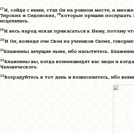
17
И, сойдя с ними, стал Он на ровном месте, и множ
18
Тирских и Сидонских,
которые пришли послушать Е
исцелялись.
19
И весь народ искал прикасаться к Нему, потому что
20
И Он, возведя очи Свои на учеников Своих, говори
21
Блаженны алчущие ныне, ибо насытитесь. Блаженны
22
Блаженны вы, когда возненавидят вас люди и когда 
Человеческого.
23
Возрадуйтесь в тот день и возвеселитесь, ибо вел