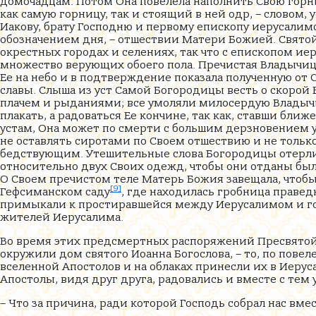
домочадцам. Потом Она повелела наполнить Свою горни
как самую горницу, так и стоящий в ней одр, – словом,
Иакову, брату Господню и первому епископу иерусалимс
обозначением дня, – отшествии Матери Божией. Святой 
окрестных городах и селениях, так что с епископом и
множество верующих обоего пола. Пречистая Владычица
Ее на небо и в подтверждение показала полученную от С
славы. Слыша из уст Самой Богородицы весть о скорой 
плачем и рыданиями; все умоляли милосердую Владычиц
плакать, а радоваться Ее кончине, так как, ставши ближ
устам, Она может по смерти с большим дерзновением у
не оставлять сиротами по Своем отшествию и не только
бедствующим. Утешительные слова Богородицы отерли 
относительно двух Своих одежд, чтобы они отданы был
О Своем пречистом теле Матерь Божия завещала, чтобы
[9]
Гефсиманском саду
, где находилась гробница правед
примыкали к простиравшейся между Иерусалимом и го
жителей Иерусалима.
Во время этих предсмертных распоряжений Пресвятой 
окружили дом святого Иоанна Богослова, – то, по пов
вселенной Апостолов и на облаках принесли их в Иеру
Апостолы, видя друг друга, радовались и вместе с тем 
– Что за причина, ради которой Господь собрал нас вме