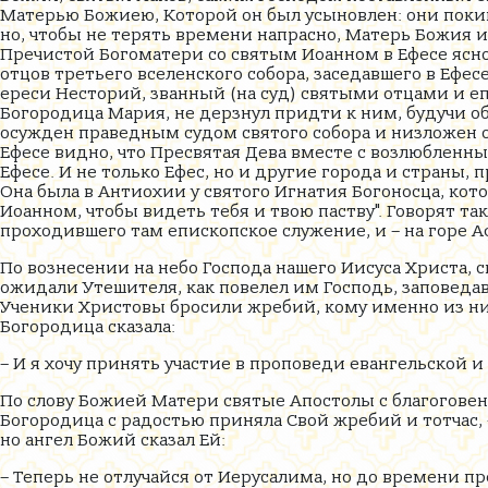
Матерью Божиею, Которой он был усыновлен: они покин
но, чтобы не терять времени напрасно, Матерь Божия и
Пречистой Богоматери со святым Иоанном в Ефесе ясн
отцов третьего вселенского собора, заседавшего в Ефес
ереси Несторий, званный (на суд) святыми отцами и еп
Богородица Мария, не дерзнул придти к ним, будучи об
осужден праведным судом святого собора и низложен о
Ефесе видно, что Пресвятая Дева вместе с возлюбленн
Ефесе. И не только Ефес, но и другие города и страны
Она была в Антиохии у святого Игнатия Богоносца, ко
Иоанном, чтобы видеть тебя и твою паству". Говорят та
проходившего там епископское служение, и – на горе А
По вознесении на небо Господа нашего Иисуса Христа,
ожидали Утешителя, как повелел им Господь, заповедав
Ученики Христовы бросили жребий, кому именно из них
Богородица сказала:
– И я хочу принять участие в проповеди евангельской и
По слову Божией Матери святые Апостолы с благогове
Богородица с радостью приняла Свой жребий и тотчас, 
но ангел Божий сказал Ей:
– Теперь не отлучайся от Иерусалима, но до времени пр