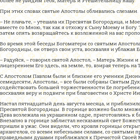
более не увидим Тебя, Матерь и Утешительницу нашу.
При этих словах святые Апостолы обливались слезами.
– Не плачьте, – утешала их Пресвятая Богородица, и Мо
вместе со Мною, так как я отхожу к Сыну Моему и Богу.
затем опять возвращайтесь к возложенной на вас пропо
Во время этой беседы Богоматери со святыми Апостола
Богородицы, он отверз свои уста, восхваляя и ублажая Е
– Радуйся, – говорил святой Апостол, – Матерь Жизни и
лицезрением Его здесь, на земле, то, взирая теперь на Т
С Апостолом Павлом были и близкие его ученики Дион
семидесяти, Апостолы, – все были собраны Святым Ду
содействовать большей торжественности Ее погребения
восхваляя веру и подвиги при благовестии о Христе Ии
Настал пятнадцатый день августа месяца, и приблизилс
Пресвятой Богородицы. В горнице возжено было множе
Дева возлежала на украшенном одре, приготовляясь к 
Внезапно в горнице заблистал несказанный свет Божес
пришли в ужас. Они видели, что кровля горницы открыт
архангелов, со всеми небесными силами, со святыми 
праведными душами приближался к Пречистой Своей М