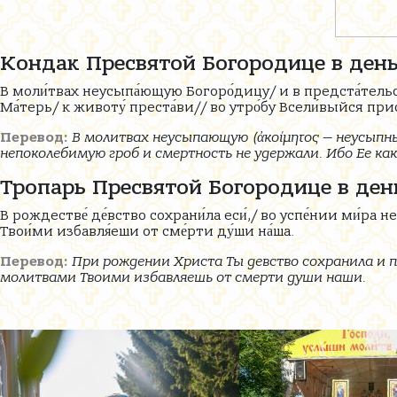
Кондак Пресвятой Богородице в день
В моли́твах неусыпа́ющую Богоро́дицу/ и в предста́тельс
Ма́терь/ к животу́ преста́ви// во утро́бу Всели́выйся пр
Перевод:
В молитвах неусыпающую (ἀκοίμητος — неусыпны
непоколебимую гроб и смертность не удержали. Ибо Ее как
Тропарь Пресвятой Богородице в ден
В рождестве́ де́вство сохрани́ла еси́,/ во успе́нии ми́ра н
Твои́ми избавля́еши от сме́рти ду́ши на́ша.
Перевод:
При рождении Христа Ты девство сохранила и п
молитвами Твоими избавляешь от смерти души наши.