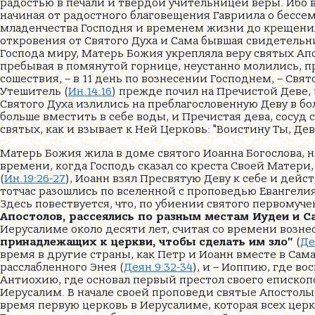
радостью в печали и твердой учительницей веры. Ибо в
начиная от радостного благовещения Гавриила о бессе
младенчества Господня и временем жизни до крещения 
откровения от Святого Духа и Сама бывшая свидетель
Господа миру, Матерь Божия укрепляла веру святых А
пребывая в помянутой горнице, неустанно молились, п
сошествия, – в 11 день по вознесении Господнем, – Свят
Утешитель (
Ин.14:16
) прежде почил на Пречистой Деве,
Святого Духа излились на преблагословенную Деву в б
больше вместить в себе воды, и Пречистая дева, сосуд
святых, как и взывает к Ней Церковь: "Воистину Ты, Дев
Матерь Божия жила в доме святого Иоанна Богослова, н
времени, когда Господь сказал со креста Своей Матери
(
Ин.19:26-27
), Иоанн взял Пресвятую Деву к себе и дейс
тотчас разошлись по вселенной с проповедью Евангелия
Здесь повествуется, что, по убиении святого первомучен
Апостолов, рассеялись по разным местам Иудеи и С
Иерусалиме около десяти лет, считая со времени возне
принадлежащих к церкви, чтобы сделать им зло"
(
Де
время в другие страны, как Петр и Иоанн вместе в Сам
расслабленного Энея (
Деян.9:32-34
), и – Иоппию, где в
Антиохию, где основал первый престол своего епископст
Иерусалим. В начале своей проповеди святые Апостолы
время первую церковь в Иерусалиме, которая всех церк