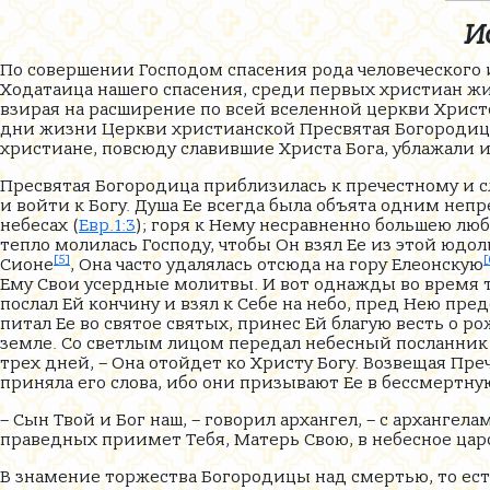
И
По совершении Господом спасения рода человеческого 
Ходатаица нашего спасения, среди первых христиан ж
взирая на расширение по всей вселенной церкви Христо
дни жизни Церкви христианской Пресвятая Богородица 
христиане, повсюду славившие Христа Бога, ублажали и
Пресвятая Богородица приблизилась к пречестному и 
и войти к Богу. Душа Ее всегда была объята одним не
небесах (
Евр.1:3
); горя к Нему несравненно большею л
тепло молилась Господу, чтобы Он взял Ее из этой юдол
[5]
[
Сионе
, Она часто удалялась отсюда на гору Елеонскую
Ему Свои усердные молитвы. И вот однажды во время т
послал Ей кончину и взял к Себе на небо, пред Нею пре
питал Ее во святое святых, принес Ей благую весть о р
земле. Со светлым лицом передал небесный посланник 
трех дней, – Она отойдет ко Христу Богу. Возвещая Пре
приняла его слова, ибо они призывают Ее в бессмертну
– Сын Твой и Бог наш, – говорил архангел, – с арханг
праведных приимет Тебя, Матерь Свою, в небесное царс
В знамение торжества Богородицы над смертью, то есть