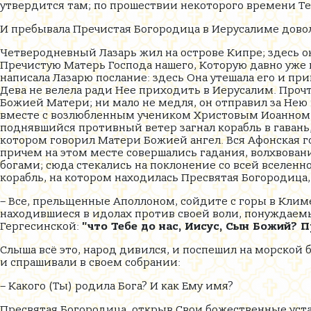
утвердится там; по прошествии некоторого времени Теб
И пребывала Пречистая Богородица в Иерусалиме дово
Четверодневный Лазарь жил на острове Кипре; здесь 
Пречистую Матерь Господа нашего, Которую давно уже н
написала Лазарю послание: здесь Она утешала его и при
Дева не велела ради Нее приходить в Иерусалим. Проч
Божией Матери; ни мало не медля, он отправил за Нею
вместе с возлюбленным учеником Христовым Иоанном и
поднявшийся противный ветер загнал корабль в гавань
котором говорил Матери Божией ангел. Вся Афонская г
причем на этом месте совершались гадания, волхвовани
богами; сюда стекались на поклонение со всей вселенно
корабль, на котором находилась Пресвятая Богородица,
– Все, прельщенные Аполлоном, сойдите с горы в Клим
находившиеся в идолах против своей воли, понуждаемы
Гергесинской:
"что Тебе до нас, Иисус, Сын Божий?
Слыша всё это, народ дивился, и поспешил на морской 
и спрашивали в своем собрании:
– Какого (Ты) родила Бога? И как Ему имя?
Пресвятая Богородица, открыв Свои божественные уста,