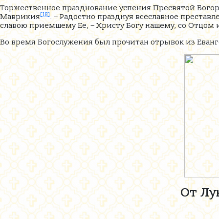
Торжественное празднование успения Пресвятой Богоро
[18]
Маврикия
. – Радостно празднуя всеславное престав
славою приемшему Ее, – Христу Богу нашему, со Отцом
Во время Богослужения был прочитан отрывок из Еван
От Лу