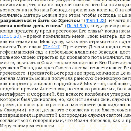
книжников, что они не видели никого, кто бы приходил 
вознесся на небо наш Господь: преклоняя колена, Она 
молилась Матерь Божия при этом, чтобы Господь и Ее вз
разрешиться и быть со Христом"
(
Флп.1:23
), и часто 
меня хлебом день и ночь"
(
Пс.41:3-4
), когда увижу во
когда предстану пред престолом Его славы? когда нас
Пс.50:20
), – время помиловать Меня, Твою Матерь, до с
как из темницы, Мою душу; как олень стремится к водн
явится Твоя слава (
Пс.41:1
). Пречистая Дева иногда ост
гефсиманский сад и небольшое владение Зеведея, доста
вольною Своею страстью до кровавого пота молился, па
месте, возносила Свои теплые молитвы и Его Пречистая
утешена Господом чрез Своего ангела, известившего Ее
греческого, Пресвятой Богородице пред кончиною Ее анг
ангела Матерь Божия получила райскую финиковую ветв
как например епископ сардийский Мелитон, сообщают, 
подобно прочим Апостолам, но только раньше их, был
Метафраст и Софроний, без всякого колебания утвержда
Которой был усыновлен, но, как истинный сын, служил 
время, он посещал окрестные местности (как видели в
в Самарии), но он делал это с согласия и по благосло
возвращения Пречистой Богородице служил святой Иак
согласиться с говорящими, что Иоанн Богослов, как и 
Иерусалиму местности.